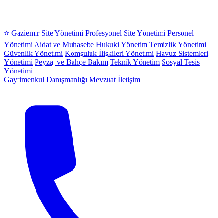
⭐ Gaziemir Site Yönetimi
Profesyonel Site Yönetimi
Personel
Yönetimi
Aidat ve Muhasebe
Hukuki Yönetim
Temizlik Yönetimi
Güvenlik Yönetimi
Komşuluk İlişkileri Yönetimi
Havuz Sistemleri
Yönetimi
Peyzaj ve Bahçe Bakım
Teknik Yönetim
Sosyal Tesis
Yönetimi
Gayrimenkul Danışmanlığı
Mevzuat
İletişim