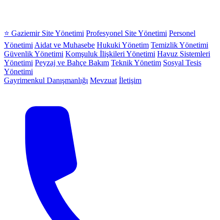
⭐ Gaziemir Site Yönetimi
Profesyonel Site Yönetimi
Personel
Yönetimi
Aidat ve Muhasebe
Hukuki Yönetim
Temizlik Yönetimi
Güvenlik Yönetimi
Komşuluk İlişkileri Yönetimi
Havuz Sistemleri
Yönetimi
Peyzaj ve Bahçe Bakım
Teknik Yönetim
Sosyal Tesis
Yönetimi
Gayrimenkul Danışmanlığı
Mevzuat
İletişim