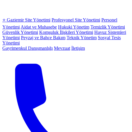
⭐ Gaziemir Site Yönetimi
Profesyonel Site Yönetimi
Personel
Yönetimi
Aidat ve Muhasebe
Hukuki Yönetim
Temizlik Yönetimi
Güvenlik Yönetimi
Komşuluk İlişkileri Yönetimi
Havuz Sistemleri
Yönetimi
Peyzaj ve Bahçe Bakım
Teknik Yönetim
Sosyal Tesis
Yönetimi
Gayrimenkul Danışmanlığı
Mevzuat
İletişim