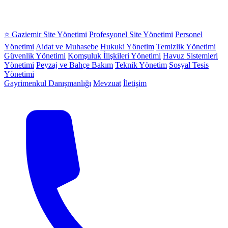
⭐ Gaziemir Site Yönetimi
Profesyonel Site Yönetimi
Personel
Yönetimi
Aidat ve Muhasebe
Hukuki Yönetim
Temizlik Yönetimi
Güvenlik Yönetimi
Komşuluk İlişkileri Yönetimi
Havuz Sistemleri
Yönetimi
Peyzaj ve Bahçe Bakım
Teknik Yönetim
Sosyal Tesis
Yönetimi
Gayrimenkul Danışmanlığı
Mevzuat
İletişim