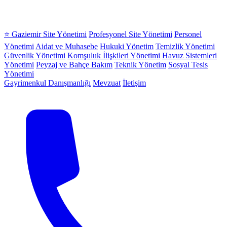
⭐ Gaziemir Site Yönetimi
Profesyonel Site Yönetimi
Personel
Yönetimi
Aidat ve Muhasebe
Hukuki Yönetim
Temizlik Yönetimi
Güvenlik Yönetimi
Komşuluk İlişkileri Yönetimi
Havuz Sistemleri
Yönetimi
Peyzaj ve Bahçe Bakım
Teknik Yönetim
Sosyal Tesis
Yönetimi
Gayrimenkul Danışmanlığı
Mevzuat
İletişim