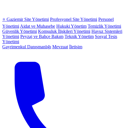
⭐ Gaziemir Site Yönetimi
Profesyonel Site Yönetimi
Personel
Yönetimi
Aidat ve Muhasebe
Hukuki Yönetim
Temizlik Yönetimi
Güvenlik Yönetimi
Komşuluk İlişkileri Yönetimi
Havuz Sistemleri
Yönetimi
Peyzaj ve Bahçe Bakım
Teknik Yönetim
Sosyal Tesis
Yönetimi
Gayrimenkul Danışmanlığı
Mevzuat
İletişim