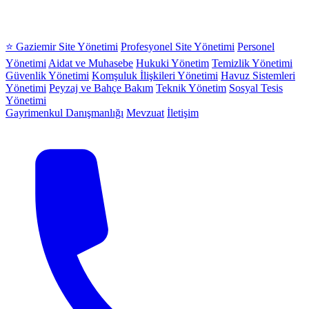
⭐ Gaziemir Site Yönetimi
Profesyonel Site Yönetimi
Personel
Yönetimi
Aidat ve Muhasebe
Hukuki Yönetim
Temizlik Yönetimi
Güvenlik Yönetimi
Komşuluk İlişkileri Yönetimi
Havuz Sistemleri
Yönetimi
Peyzaj ve Bahçe Bakım
Teknik Yönetim
Sosyal Tesis
Yönetimi
Gayrimenkul Danışmanlığı
Mevzuat
İletişim