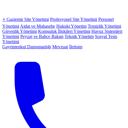
⭐ Gaziemir Site Yönetimi
Profesyonel Site Yönetimi
Personel
Yönetimi
Aidat ve Muhasebe
Hukuki Yönetim
Temizlik Yönetimi
Güvenlik Yönetimi
Komşuluk İlişkileri Yönetimi
Havuz Sistemleri
Yönetimi
Peyzaj ve Bahçe Bakım
Teknik Yönetim
Sosyal Tesis
Yönetimi
Gayrimenkul Danışmanlığı
Mevzuat
İletişim