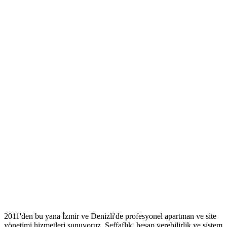
2011'den bu yana İzmir ve Denizli'de profesyonel apartman ve site
yönetimi hizmetleri sunuyoruz. Şeffaflık, hesap verebilirlik ve sistem