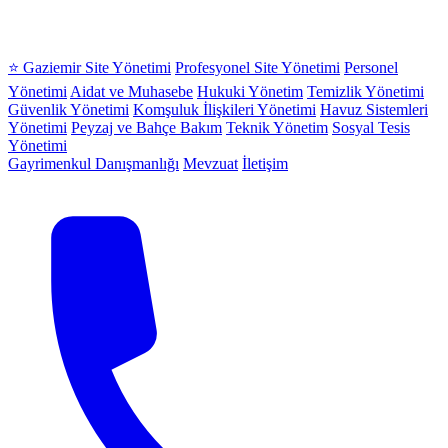
⭐ Gaziemir Site Yönetimi
Profesyonel Site Yönetimi
Personel
Yönetimi
Aidat ve Muhasebe
Hukuki Yönetim
Temizlik Yönetimi
Güvenlik Yönetimi
Komşuluk İlişkileri Yönetimi
Havuz Sistemleri
Yönetimi
Peyzaj ve Bahçe Bakım
Teknik Yönetim
Sosyal Tesis
Yönetimi
Gayrimenkul Danışmanlığı
Mevzuat
İletişim