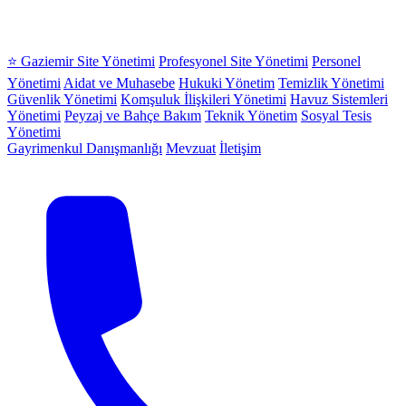
⭐ Gaziemir Site Yönetimi
Profesyonel Site Yönetimi
Personel
Yönetimi
Aidat ve Muhasebe
Hukuki Yönetim
Temizlik Yönetimi
Güvenlik Yönetimi
Komşuluk İlişkileri Yönetimi
Havuz Sistemleri
Yönetimi
Peyzaj ve Bahçe Bakım
Teknik Yönetim
Sosyal Tesis
Yönetimi
Gayrimenkul Danışmanlığı
Mevzuat
İletişim