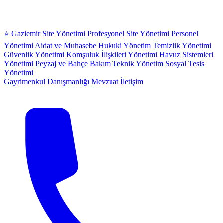
⭐ Gaziemir Site Yönetimi
Profesyonel Site Yönetimi
Personel
Yönetimi
Aidat ve Muhasebe
Hukuki Yönetim
Temizlik Yönetimi
Güvenlik Yönetimi
Komşuluk İlişkileri Yönetimi
Havuz Sistemleri
Yönetimi
Peyzaj ve Bahçe Bakım
Teknik Yönetim
Sosyal Tesis
Yönetimi
Gayrimenkul Danışmanlığı
Mevzuat
İletişim