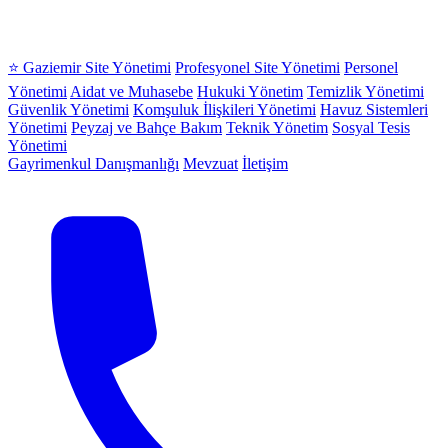
⭐ Gaziemir Site Yönetimi
Profesyonel Site Yönetimi
Personel
Yönetimi
Aidat ve Muhasebe
Hukuki Yönetim
Temizlik Yönetimi
Güvenlik Yönetimi
Komşuluk İlişkileri Yönetimi
Havuz Sistemleri
Yönetimi
Peyzaj ve Bahçe Bakım
Teknik Yönetim
Sosyal Tesis
Yönetimi
Gayrimenkul Danışmanlığı
Mevzuat
İletişim