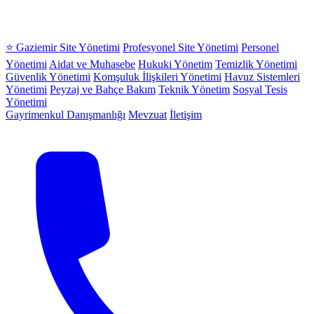
⭐ Gaziemir Site Yönetimi
Profesyonel Site Yönetimi
Personel
Yönetimi
Aidat ve Muhasebe
Hukuki Yönetim
Temizlik Yönetimi
Güvenlik Yönetimi
Komşuluk İlişkileri Yönetimi
Havuz Sistemleri
Yönetimi
Peyzaj ve Bahçe Bakım
Teknik Yönetim
Sosyal Tesis
Yönetimi
Gayrimenkul Danışmanlığı
Mevzuat
İletişim