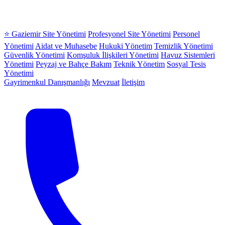
⭐ Gaziemir Site Yönetimi
Profesyonel Site Yönetimi
Personel
Yönetimi
Aidat ve Muhasebe
Hukuki Yönetim
Temizlik Yönetimi
Güvenlik Yönetimi
Komşuluk İlişkileri Yönetimi
Havuz Sistemleri
Yönetimi
Peyzaj ve Bahçe Bakım
Teknik Yönetim
Sosyal Tesis
Yönetimi
Gayrimenkul Danışmanlığı
Mevzuat
İletişim