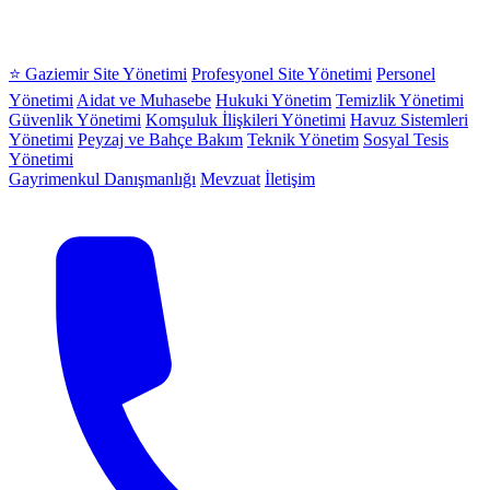
⭐ Gaziemir Site Yönetimi
Profesyonel Site Yönetimi
Personel
Yönetimi
Aidat ve Muhasebe
Hukuki Yönetim
Temizlik Yönetimi
Güvenlik Yönetimi
Komşuluk İlişkileri Yönetimi
Havuz Sistemleri
Yönetimi
Peyzaj ve Bahçe Bakım
Teknik Yönetim
Sosyal Tesis
Yönetimi
Gayrimenkul Danışmanlığı
Mevzuat
İletişim